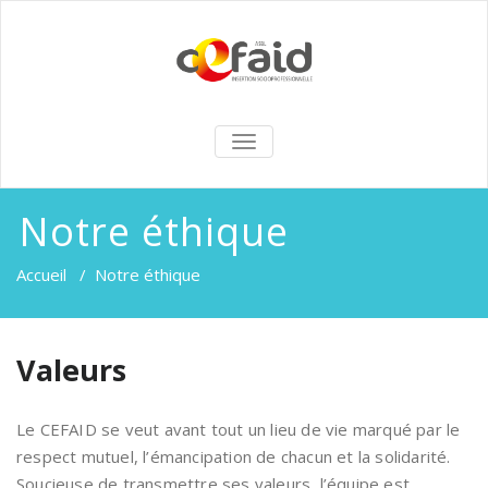
TOGGLE
NAVIGATION
Notre éthique
Accueil
/
Notre éthique
Valeurs
Le CEFAID se veut avant tout un lieu de vie marqué par le
respect mutuel, l’émancipation de chacun et la solidarité.
Soucieuse de transmettre ses valeurs, l’équipe est